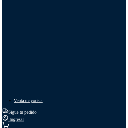
Líquido de frenos
Líquido de frenos
Ver todo
Líquido de frenos
DOT 3
DOT 4
Mineral
Venta mayorista
Sigue tu pedido
Ingresar