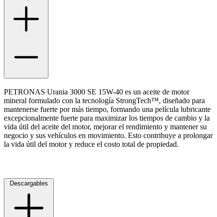
Ayuda
Inicio
Sobre nosotros
Talleres
PETRONAS Urania 3000 SE 15W-40 es un aceite de motor
Sucursales
mineral formulado con la tecnología StrongTech™, diseñado para
mantenerse fuerte por más tiempo, formando una película lubricante
Seguimiento de pedidos
excepcionalmente fuerte para maximizar los tiempos de cambio y la
¿Quieres trabajar en Antumalal?
vida útil del aceite del motor, mejorar el rendimiento y mantener su
negocio y sus vehículos en movimiento. Esto contribuye a prolongar
Contacto
la vida útil del motor y reduce el costo total de propiedad.
Reclamos
Regístrate como Mayorista
Descargables