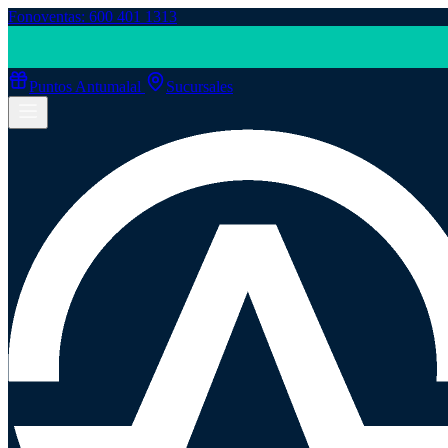
Fonoventas: 600 401 1313
Puntos Antumalal
Sucursales