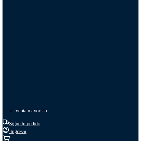
Líquido de frenos
Líquido de frenos
Ver todo
Líquido de frenos
DOT 3
DOT 4
Mineral
Venta mayorista
Sigue tu pedido
Ingresar