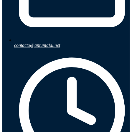
Ayuda
Inicio
Sobre nosotros
contacto@antumalal.net
Talleres
Sucursales
Seguimiento de pedidos
¿Quieres trabajar en Antumalal?
Contacto
Reclamos
Regístrate como Mayorista