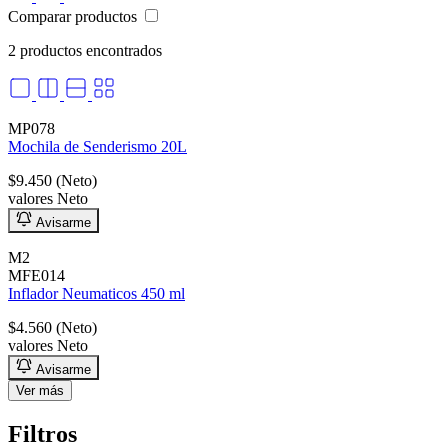
Líquido de Freno
Comparar productos
Neumáticos Automóviles
Neumáticos Camionetas y S.U.V.
2 productos encontrados
Neumáticos de Camión
Otras Grasas
Pinos aromáticos
Plumillas
MP078
Refrigerantes y Anticongelantes
Mochila de Senderismo 20L
Refrigerantes y Frenos
Siliconas Adhesivas
$9.450 (Neto)
Transferencia De Calor
valores Neto
Avisarme
M2
MFE014
Inflador Neumaticos 450 ml
$4.560 (Neto)
valores Neto
Avisarme
Ver más
Filtros