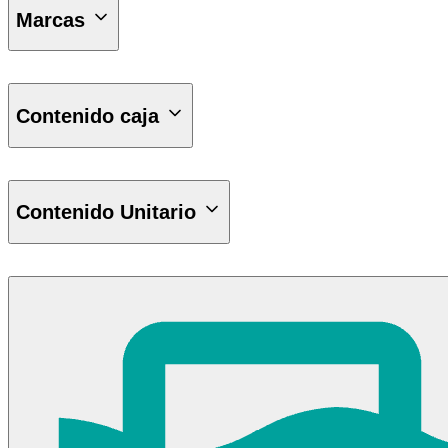
Marcas
M2
Contenido caja
2.7 lts
Contenido Unitario
450 ml
Accesorios
Aceites Hidráulicos
Aceites Transmisión
Aceites de Motor
Adhesivos y Selladores
Aditivo Sistema de Refrigeración - Radiador